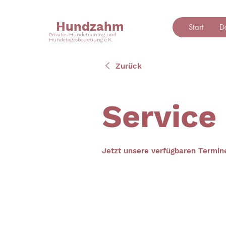
Hundzahm
Start
D
Privates Hundetraining und
Hundetagesbetreuung e.K.
Zurück
Service
Jetzt unsere verfügbaren Termi