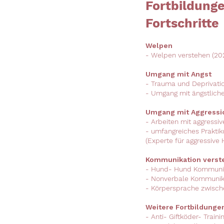
Fortbildunge
Fortschritte
​Welpen
- Welpen verstehen (20
Umgang mit Angst
- Trauma und Deprivati
- Umgang mit ängstlich
Umgang mit Aggress
- Arbeiten mit aggressi
- umfangreiches Praktik
(Experte für aggressive
Kommunikation verst
- Hund- Hund Kommunik
- Nonverbale Kommunik
- Körpersprache zwisc
Weitere Fortbildunge
- Anti- Giftköder- Traini