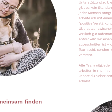
Unterstützung zu bie
gibt es kein Stand
jeder Mensch bringt 
arbeite ich mit eine
"positive Verstärkun
Übersetzer zwischen
wirklich gut aufein
entwickeln wir einen
zugeschnitten ist – 
Team seid, sondern 
versteht.
Alle Teammitglieder
arbeiten immer in e
kannst du sicher se
erhälst.
meinsam finden