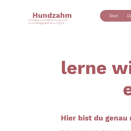
Hundzahm
Start
D
Privates Hundetraining und
Hundetagesbetreuung e.K.
lerne w
Hier bist du genau 