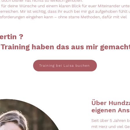
, doch bisher hat nichts so wirklich geholfen.
r für deine Wünsche und einem klaren Blick für euer Miteinander unte
 erreichen. Mir ist wichtig, dass ihr euch bei mir gut aufgehoben fühlt
usforderungen eingehen kann – ohne starre Methoden, dafür mit viel
ertin ?
s Training haben das aus mir gemach
Training bei Luisa buchen
Über Hundz
eigenen Ans
​Seit über 5 Jahren
mit Herz und viel G