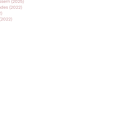
ssern (2025)
ndes (2022)
2)
 (2022)
Kontakt
E-Mail-Adresse
Öffnungszeiten
undzahm@outlook.de
Mo. bis Fr.: 9 - 19 Uhr
Sa. 11 - 15 Uhr