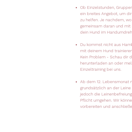
Ob Einzelstunden, Gruppen-
ein breites Angebot, um di
zu helfen. Je nachdem, wo 
gemeinsam daran und mit e
dein Hund im Handumdrehen
Du kommst nicht aus Hamb
mit deinem Hund trainiere
Kein Problem - Schau dir 
herunterladen an oder meld
Einzeltraining bei uns.
Ab dem 12. Lebensmonat 
grundsätzlich an der Lein
jedoch die Leinenbefreiung
Pflicht umgehen. Wir könne
vorbereiten und anschließ