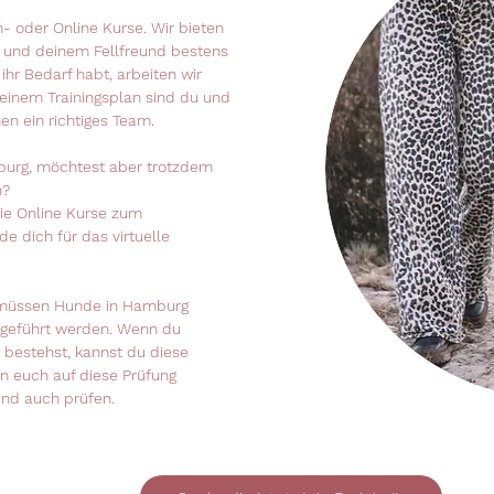
 oder Online Kurse. Wir bieten
r und deinem Fellfreund bestens
ihr Bedarf habt, arbeiten wir
inem Trainingsplan sind du und
 ein richtiges Team.
urg, möchtest aber trotzdem
n?
die Online Kurse zum
e dich für das virtuelle
müssen Hunde in Hamburg
e geführt werden. Wenn du
 bestehst, kannst du diese
n euch auf diese Prüfung
end auch prüfen.