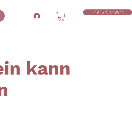
+49 1575 1719941
r
A
ein kann
n