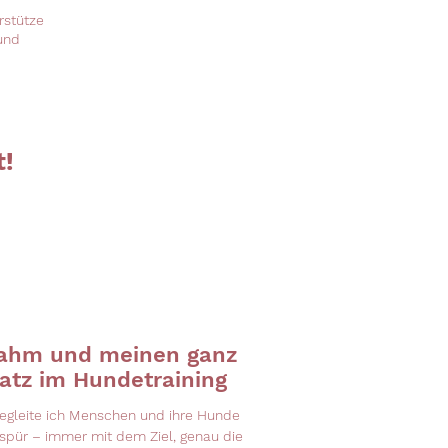
rstütze
 und
t!
ahm und meinen ganz
atz im Hundetraining
 begleite ich Menschen und ihre Hunde
espür – immer mit dem Ziel, genau die