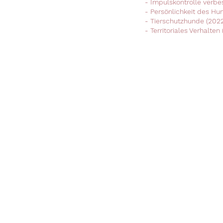
- Impulskontrolle verbe
- Persönlichkeit des Hu
- Tierschutzhunde (202
- Territoriales Verhalten
Telefon
+49 15751719941
h