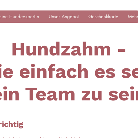
eine Hundeexpertin
Unser Angebot
Geschenkkarte
Meh
Hundzahm -
ie einfach es s
ein Team zu sei
richtig