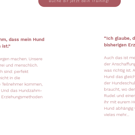
Buche dir jetzt dein Training!
“Ich glaube, d
ehm, dass mein Hund
bisherigen Er
ist.”
Auch das ist me
Sorgen machen. Unsere
der Anschaffun
sfrei und menschlich.
was richtig ist
h sind: perfekt
Hund das gleich
cht in die
der Hundeschul
e Teilnehmer kommen,
braucht, wo de
. Und das Hundzahm-
Rudel und einer
e Erziehungsmethoden
ihr mit eurem H
Hund abhängig 
vieles mehr…