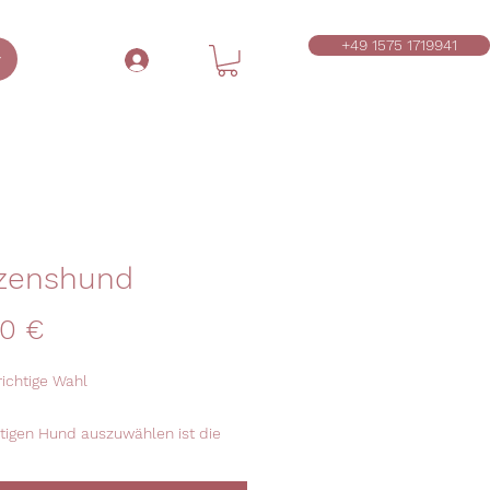
+49 1575 1719941
r
A
zenshund
Preis
00 €
 richtige Wahl
tigen Hund auszuwählen ist die
htigste Entscheidung. Hier erfährst
 worauf ich dir empfehle zu