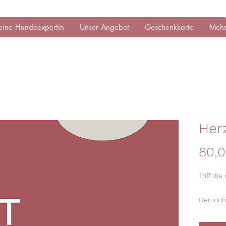
eine Hundeexpertin
Unser Angebot
Geschenkkarte
Meh
Her
80,
Triff die
Den rich
wohl wic
du alles