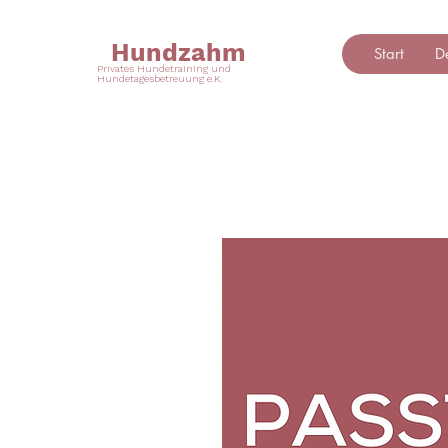
Hundzahm
Start
D
Privates Hundetraining und
Hundetagesbetreuung e.K.